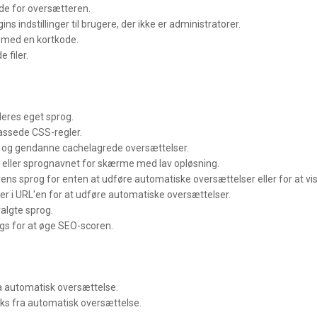
ode for oversætteren.
ns indstillinger til brugere, der ikke er administratorer.
n med en kortkode.
 filer.
deres eget sprog.
passede CSS-regler.
p og gendanne cachelagrede oversættelser.
t eller sprognavnet for skærme med lav opløsning.
ens sprog for enten at udføre automatiske oversættelser eller for at vi
r i URL'en for at udføre automatiske oversættelser.
valgte sprog.
gs for at øge SEO-scoren.
ra automatisk oversættelse.
ks fra automatisk oversættelse.