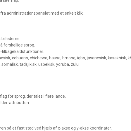
ra sitemap.
.
fra administrationspanelet med et enkelt klik.
 billederne.
å forskellige sprog.
t-tilbagekaldsfunktioner.
sisk, cebuano, chichewa, hausa, hmong, igbo, javanesisk, kasakhisk, k
 somalisk, tadsjikisk, usbekisk, yoruba, zulu.
ag for sprog, der tales i flere lande.
lder-attributten.
en på et fast sted ved hjælp af x-akse og y-akse koordinater.