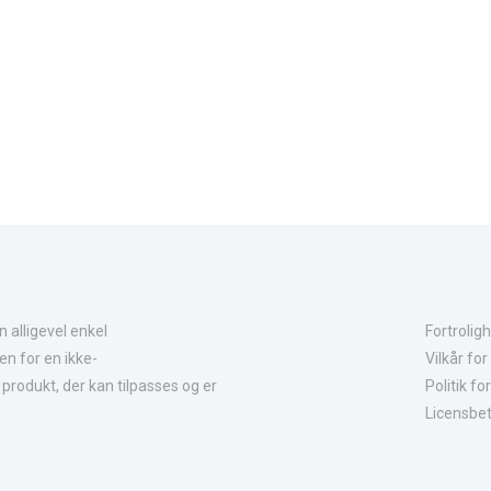
n alligevel enkel
Fortrolig
en for en ikke-
Vilkår for
rodukt, der kan tilpasses og er
Politik fo
Licensbet