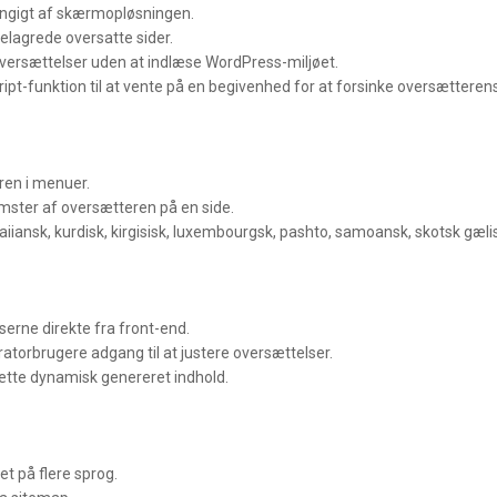
ængigt af skærmopløsningen.
helagrede oversatte sider.
oversættelser uden at indlæse WordPress-miljøet.
ipt-funktion til at vente på en begivenhed for at forsinke oversætterens i
ren i menuer.
omster af oversætteren på en side.
aiiansk, kurdisk, kirgisisk, luxembourgsk, pashto, samoansk, skotsk gælis
serne direkte fra front-end.
ratorbrugere adgang til at justere oversættelser.
ætte dynamisk genereret indhold.
et på flere sprog.