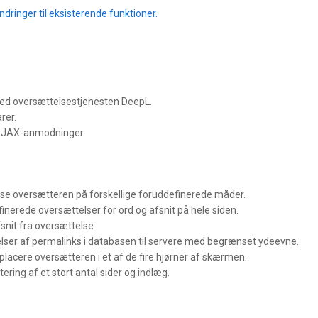
dringer til eksisterende funktioner.
med oversættelsestjenesten DeepL.
rer.
 AJAX-anmodninger.
 vise oversætteren på forskellige foruddefinerede måder.
inerede oversættelser for ord og afsnit på hele siden.
snit fra oversættelse.
ser af permalinks i databasen til servere med begrænset ydeevne.
placere oversætteren i et af de fire hjørner af skærmen.
ring af et stort antal sider og indlæg.