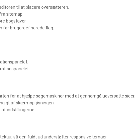
itoren til at placere oversætteren.
fra sitemap.
ore bogstaver.
gen for brugerdefinerede flag.
rationspanelet.
rationspanelet.
 farten for at hjælpe søgemaskiner med at gennemgå uoversatte sider.
ængigt af skærmopløsningen.
af indstillingerne.
itektur, så den fuldt ud understøtter responsive temaer.