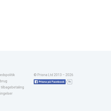
hedspolitik
© Prisna Ltd 2013 – 2026
 brug
1k
Prisna på Facebook
r tilbagebetaling
ingelser