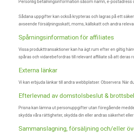
Personlig betalningsinformation såsom namn, e-postadress 
Sådana uppgifter kan också krypteras och lagras på ett säker
avseende försäljningsskatt, moms, källskatt och andra relevan
Spårningsinformation för affiliates
Vissa produkttransaktioner kan ha ägt rum efter en giltig hän
spåras och vidarebefordras till relevant affiliate så att deras r
Externa länkar
Vi kan erbjuda länkar till andra webbplatser. Observera: När du 
Efterlevnad av domstolsbeslut & brotts
Prisna kan lämna ut personuppgifter utan föregående meddeland
skydda våra rättigheter, skydda din eller andras säkerhet ell
Sammanslagning, försäljning och/eller öve