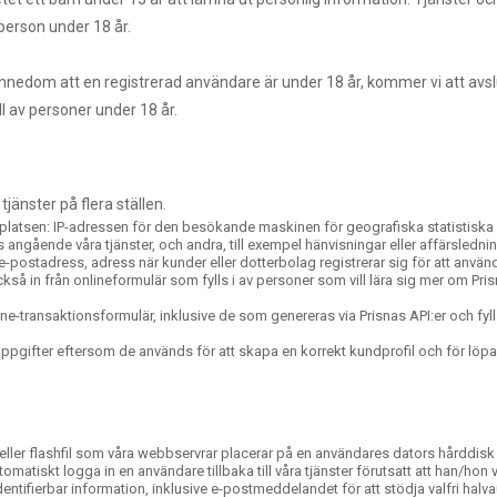
erson under 18 år.
år kännedom att en registrerad användare är under 18 år, kommer vi att a
ll av personer under 18 år.
jänster på flera ställen.
ebbplatsen: IP-adressen för den besökande maskinen för geografiska statistis
s angående våra tjänster, och andra, till exempel hänvisningar eller affärslednin
ostadress, adress när kunder eller dotterbolag registrerar sig för att använda 
så in från onlineformulär som fylls i av personer som vill lära sig mer om Pr
ne-transaktionsformulär, inklusive de som genereras via Prisnas API:er och fyll
ppgifter eftersom de används för att skapa en korrekt kundprofil och för l
ik- eller flashfil som våra webbservrar placerar på en användares dators hårddi
omatiskt logga in en användare tillbaka till våra tjänster förutsatt att han/hon vä
dentifierbar information, inklusive e-postmeddelandet för att stödja valfri ha