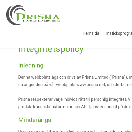
Hemsida
Insticksprog
Integritetspolicy
Inledning
Denna webbplats ägs och drivs av Prisna Limited ("Prisna"), e
du anger den på vår webbplats www.prisna.net, och detta medd
Prisna respekterar varje individs rätt till personlig integritet
produkttransaktionsformulär och API-tjänster endast på de sä
Minderåriga
Prisna marknadsför inte aktivt till barn och vi ber aldrig med