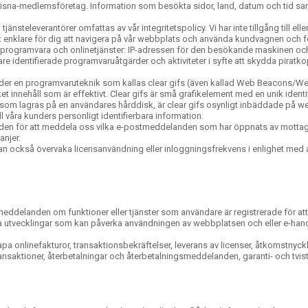
risna-medlemsföretag. Information som besökta sidor, land, datum och tid sam
nsteleverantörer omfattas av vår integritetspolicy. Vi har inte tillgång till el
et enklare för dig att navigera på vår webbplats och använda kundvagnen och f
 programvara och onlinetjänster: IP-adressen för den besökande maskinen oc
re identifierade programvaruåtgärder och aktiviteter i syfte att skydda piratkop
nder en programvaruteknik som kallas clear gifs (även kallad Web Beacons/Web 
t innehåll som är effektivt. Clear gifs är små grafikelement med en unik ident
, som lagras på en användares hårddisk, är clear gifs osynligt inbäddade på w
l våra kunders personligt identifierbara information.
n för att meddela oss vilka e-postmeddelanden som har öppnats av mottagarna.
njer.
 också övervaka licensanvändning eller inloggningsfrekvens i enlighet med an
a meddelanden om funktioner eller tjänster som användare är registrerade för
a utvecklingar som kan påverka användningen av webbplatsen och eller e-handel
apa onlinefakturor, transaktionsbekräftelser, leverans av licenser, åtkomstnyc
tioner, återbetalningar och återbetalningsmeddelanden, garanti- och tvistreg