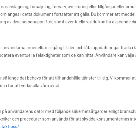
manslagning, försäljning, förvärv, överföring eller tillgångar eller 
r som anges i detta dokument fortsätter att gälla. Du kommer att medde
ing av dina personuppgifter, samt eventuella val du kan ha avseende di
 ge användarna omedelbar tillgång till den och låta uppdateringar träda
datera eventuella felaktigheter som de kan hitta. Användare kan välja 
ler så länge det behövs för att tillhandahålla tjänster till dig. Vi komme
ch för att verkställa våra avtal.
på användarens dator med följande säkerhetsåtgärder enligt branschstan
kniker och procedurer som används för att skydda konsumenternas integ
ntakt-oss/