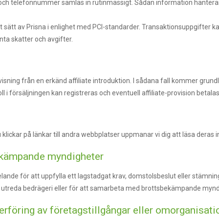
och telefonnummer samlas in rutinmässigt. Sådan information hanteras
t sätt av Prisna i enlighet med PCI-standarder. Transaktionsuppgifter 
ta skatter och avgifter.
visning från en erkänd affiliate introduktion. I sådana fall kommer gru
oll i försäljningen kan registreras och eventuell affiliate-provision betalas
klickar på länkar till andra webbplatser uppmanar vi dig att läsa deras in
bekämpande myndigheter
e för att uppfylla ett lagstadgat krav, domstolsbeslut eller stämning, 
er utreda bedrägeri eller för att samarbeta med brottsbekämpande myndig
rföring av företagstillgångar eller omorganisati