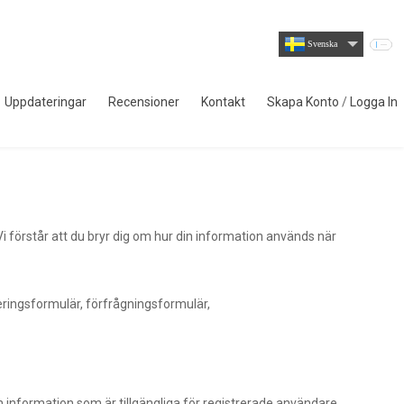
Svenska
Uppdateringar
Recensioner
Kontakt
Skapa Konto
/
Logga In
i förstår att du bryr dig om hur din information används när
treringsformulär, förfrågningsformulär,
ch information som är tillgängliga för registrerade användare