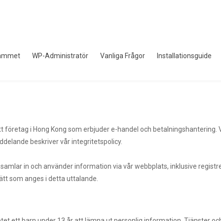
rammet
WP-Administratör
Vanliga Frågor
Installationsguide
tt företag i Hong Kong som erbjuder e-handel och betalningshantering. V
elande beskriver vår integritetspolicy.
. Vi samlar in och använder information via vår webbplats, inklusive regis
tt som anges i detta uttalande.
vetet ett barn under 13 år att lämna ut personlig information. Tjänster o