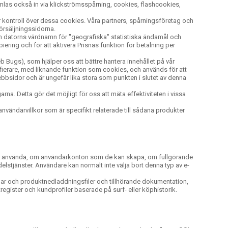
las också in via klickströmsspårning, cookies, flashcookies,
ler kontroll över dessa cookies. Våra partners, spårningsföretag och
örsäljningssidorna.
h datorns värdnamn för "geografiska" statistiska ändamål och
iering och för att aktivera Prisnas funktion för betalning per
Bugs), som hjälper oss att bättre hantera innehållet på vår
ifierare, med liknande funktion som cookies, och används för att
ebbsidor och är ungefär lika stora som punkten i slutet av denna
 Detta gör det möjligt för oss att mäta effektiviteten i vissa
vändarvillkor som är specifikt relaterade till sådana produkter
 att använda, om användarkonton som de kan skapa, om fullgörande
stjänster. Användare kan normalt inte välja bort denna typ av e-
klar och produktnedladdningsfiler och tillhörande dokumentation,
ister och kundprofiler baserade på surf- eller köphistorik.