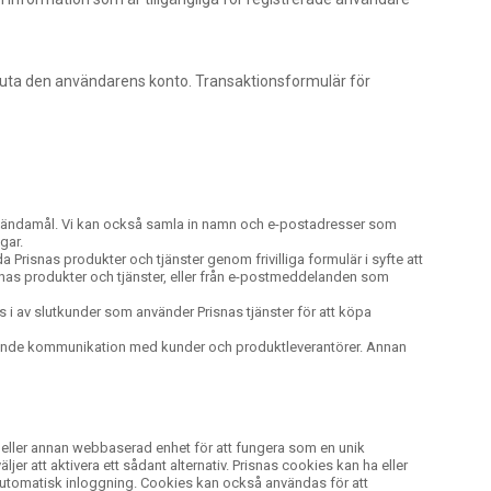
vsluta den användarens konto. Transaktionsformulär för
ka ändamål. Vi kan också samla in namn och e-postadresser som
gar.
Prisnas produkter och tjänster genom frivilliga formulär i syfte att
isnas produkter och tjänster, eller från e-postmeddelanden som
s i av slutkunder som använder Prisnas tjänster för att köpa
öpande kommunikation med kunder och produktleverantörer. Annan
sk eller annan webbaserad enhet för att fungera som en unik
ljer att aktivera ett sådant alternativ. Prisnas cookies kan ha eller
lvautomatisk inloggning. Cookies kan också användas för att