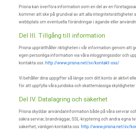
Prisna kan överföra information som en del av en företagssam
kommer att ske på grundval av att alla integritetsrättighete
webbplats om eventuella förändringar i ägande eller användn
Del III. Tillgång till information
Prisna upprätthåller riktigheten i vår information genom att
egen personliga information via våra inloggningssidor och upp
kontakta oss:
http://www.prisna.net/sv/kontakt-oss/
Vi behåller dina uppgifter så länge som ditt konto är aktivt el
för att uppfylla våra juridiska och skattemässiga skyldigheter o
Del IV. Datalagring och säkerhet
Prisna skyddar användarinformation både på våra servrar och 
säkra servrar, brandväggar, SSL-kryptering och andra egna te
säkerhet, vänligen kontakta oss:
http://www.prisna.net/sv/ko