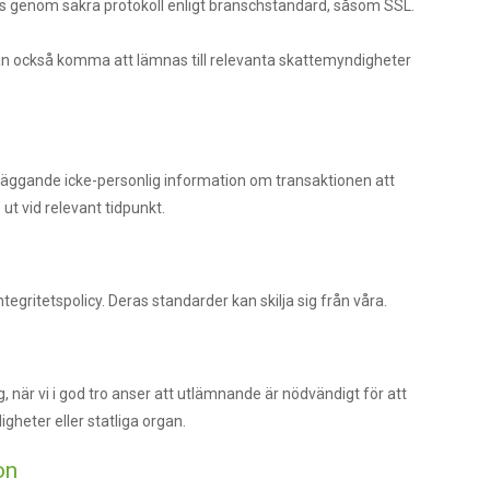
 genom säkra protokoll enligt branschstandard, såsom SSL.
kan också komma att lämnas till relevanta skattemyndigheter
ndläggande icke-personlig information om transaktionen att
 ut vid relevant tidpunkt.
tegritetspolicy. Deras standarder kan skilja sig från våra.
när vi i god tro anser att utlämnande är nödvändigt för att
heter eller statliga organ.
on