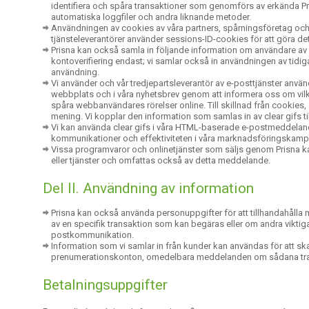
identifiera och spåra transaktioner som genomförs av erkända P
automatiska loggfiler och andra liknande metoder.
Användningen av cookies av våra partners, spårningsföretag och tjä
tjänsteleverantörer använder sessions-ID-cookies för att göra d
Prisna kan också samla in följande information om användare av
kontoverifiering endast; vi samlar också in användningen av tidiga
användning.
Vi använder och vår tredjepartsleverantör av e-posttjänster anvä
webbplats och i våra nyhetsbrev genom att informera oss om vilke
spåra webbanvändares rörelser online. Till skillnad från cookies
mening. Vi kopplar den information som samlas in av clear gifs til
Vi kan använda clear gifs i våra HTML-baserade e-postmeddelande
kommunikationer och effektiviteten i våra marknadsföringskampa
Vissa programvaror och onlinetjänster som säljs genom Prisna kan
eller tjänster och omfattas också av detta meddelande.
Del II. Användning av information
Prisna kan också använda personuppgifter för att tillhandahåll
av en specifik transaktion som kan begäras eller om andra viktig
postkommunikation.
Information som vi samlar in från kunder kan användas för att sk
prenumerationskonton, omedelbara meddelanden om sådana transak
Betalningsuppgifter