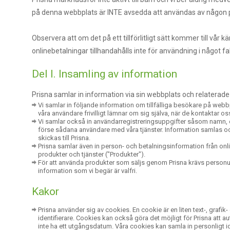
på denna webbplats är INTE avsedda att användas av någon p
Observera att om det på ett tillförlitligt sätt kommer till v
onlinebetalningar tillhandahålls inte för användning i något fa
Del I. Insamling av information
Prisna samlar in information via sin webbplats och relaterade t
Vi samlar in följande information om tillfälliga besökare på w
våra användare frivilligt lämnar om sig själva, när de kontaktar os
Vi samlar också in användarregistreringsuppgifter såsom namn, e-p
förse sådana användare med våra tjänster. Information samlas ock
skickas till Prisna.
Prisna samlar även in person- och betalningsinformation från onli
produkter och tjänster ("Produkter").
För att använda produkter som säljs genom Prisna krävs personu
information som vi begär är valfri.
Kakor
Prisna använder sig av cookies. En cookie är en liten text-, graf
identifierare. Cookies kan också göra det möjligt för Prisna att aut
inte ha ett utgångsdatum. Våra cookies kan samla in personligt i