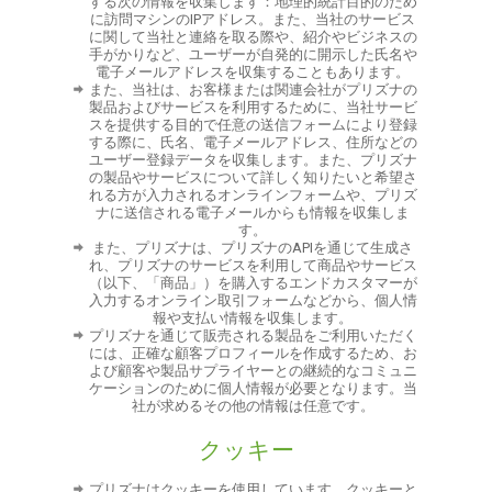
する次の情報を収集します：地理的統計目的のため
に訪問マシンのIPアドレス。また、当社のサービス
に関して当社と連絡を取る際や、紹介やビジネスの
手がかりなど、ユーザーが自発的に開示した氏名や
電子メールアドレスを収集することもあります。
また、当社は、お客様または関連会社がプリズナの
製品およびサービスを利用するために、当社サービ
スを提供する目的で任意の送信フォームにより登録
する際に、氏名、電子メールアドレス、住所などの
ユーザー登録データを収集します。また、プリズナ
の製品やサービスについて詳しく知りたいと希望さ
れる方が入力されるオンラインフォームや、プリズ
ナに送信される電子メールからも情報を収集しま
す。
また、プリズナは、プリズナのAPIを通じて生成さ
れ、プリズナのサービスを利用して商品やサービス
（以下、「商品」）を購入するエンドカスタマーが
入力するオンライン取引フォームなどから、個人情
報や支払い情報を収集します。
プリズナを通じて販売される製品をご利用いただく
には、正確な顧客プロフィールを作成するため、お
よび顧客や製品サプライヤーとの継続的なコミュニ
ケーションのために個人情報が必要となります。当
社が求めるその他の情報は任意です。
クッキー
プリズナはクッキーを使用しています。クッキーと