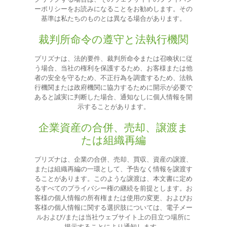
ーポリシーをお読みになることをお勧めします。その
基準は私たちのものとは異なる場合があります。
裁判所命令の遵守と法執行機関
プリズナは、法的要件、裁判所命令または召喚状に従
う場合、当社の権利を保護するため、お客様または他
者の安全を守るため、不正行為を調査するため、法執
行機関または政府機関に協力するために開示が必要で
あると誠実に判断した場合、通知なしに個人情報を開
示することがあります。
企業資産の合併、売却、譲渡ま
たは組織再編
プリズナは、企業の合併、売却、買収、資産の譲渡、
または組織再編の一環として、予告なく情報を譲渡す
ることがあります。このような譲渡は、本文書に定め
るすべてのプライバシー権の継続を前提とします。お
客様の個人情報の所有権または使用の変更、およびお
客様の個人情報に関する選択肢については、電子メー
ルおよび/または当社ウェブサイト上の目立つ場所に
掲示することにより通知します。