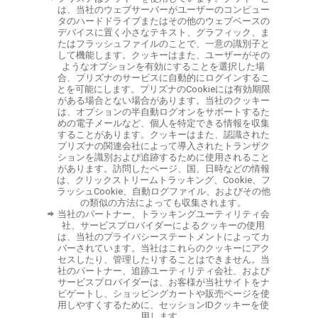
は、当社のウェブサーバーがユーザーのコンピュー
タのハードドライブまたはその他のウェブベースの
デバイスに置く小さなテキスト、グラフィック、ま
たはフラッシュファイルのことで、一意の識別子と
して機能します。クッキーはまた、ユーザーがその
ようなオプションを有効にすることを選択した場
合、プリズナのサービスに自動的にログインするこ
とを可能にします。プリズナのCookieには有効期限
がある場合とない場合があります。当社のクッキー
は、オプションの半自動ログオンをサポートするた
めの電子メールなど、個人を特定できる情報を収集
することがあります。クッキーはまた、認識された
プリズナの関連会社によって導入されたトランザク
ションを識別および追跡するために使用されること
があります。訪問したページ、国、日時などの情報
は、クリックストリームトラッキング、Cookie、フ
ラッシュCookie、自動ログファイル、およびその他
の類似の方法によっても収集されます。
当社のパートナー、トラッキングユーティリティ会
社、サービスプロバイダーによるクッキーの使用
は、当社のプライバシーステートメントによってカ
バーされています。当社はこれらのクッキーにアク
セスしたり、管理したりすることはできません。当
社のパートナー、追跡ユーティリティ会社、および
サービスプロバイダーは、お客様が当社サイトをナ
ビゲートし、ショッピングカートや販売ページを使
用しやすくするために、セッションIDクッキーを使
用します。