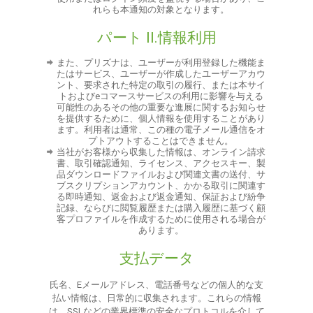
れらも本通知の対象となります。
パート II.情報利用
また、プリズナは、ユーザーが利用登録した機能ま
たはサービス、ユーザーが作成したユーザーアカウ
ント、要求された特定の取引の履行、または本サイ
トおよびeコマースサービスの利用に影響を与える
可能性のあるその他の重要な進展に関するお知らせ
を提供するために、個人情報を使用することがあり
ます。利用者は通常、この種の電子メール通信をオ
プトアウトすることはできません。
当社がお客様から収集した情報は、オンライン請求
書、取引確認通知、ライセンス、アクセスキー、製
品ダウンロードファイルおよび関連文書の送付、サ
ブスクリプションアカウント、かかる取引に関連す
る即時通知、返金および返金通知、保証および紛争
記録、ならびに閲覧履歴または購入履歴に基づく顧
客プロファイルを作成するために使用される場合が
あります。
支払データ
氏名、Eメールアドレス、電話番号などの個人的な支
払い情報は、日常的に収集されます。これらの情報
は、SSLなどの業界標準の安全なプロトコルを介して