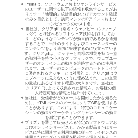
Prisnaは、ソフトウェアおよびオンラインサービス
のユーザーに関する以下の情報も収集することがあ
ります：「地理的」統計目的およびアカウント確認
のみを目的として、訪問マシンのIPアドレスおよび
コンピュータのホスト名。
当社は、クリアgif（別名：ウェブビーコン/ウェブ
バグ）と呼ばれるソフトウェア技術を採用してお
り、どのようなコンテンツが効果的であるかを通知
することで、当社のサイトおよびニュースレターの
コンテンツをより適切に管理するのに役立っていま
す。クリアgifは、クッキーと同様の機能を持つ一意
の識別子を持つ小さなグラフィックで、ウェブユー
ザーのオンライン上の動きを追跡するために使用さ
れます。ユーザーのコンピュータのハードドライブ
に保存されるクッキーとは対照的に、クリアgifはウ
ェブページに見えないように埋め込まれ、この文章
の最後にあるピリオド程度の大きさです。当社は、
クリアGIFによって収集された情報を、お客様の個
人特定可能な情報と結びつけています。
当社は、受信者がどのメールを開封したかを知るた
めに、HTMLベースのメールにクリアGIFを使用する
ことがあります。これにより、特定のコミュニケー
ションの効果やマーケティングキャンペーンの効果
を測定することができます。
プリズナを通じて販売される特定のソフトウェアお
よびオンラインサービスも、かかる製品またはサー
ビスに特に関連する利用規約に従ってライセンスの
使用またはログイン頻度を監視する場合があり、こ