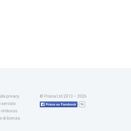
ulla privacy
© Prisna Ltd 2013 – 2026
i servizio
1k
Prisna su Facebook
di rimborso
i di licenza