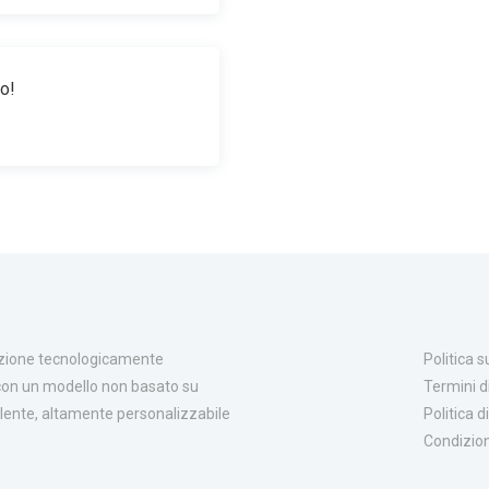
o!
aduzione tecnologicamente
Politica s
con un modello non basato su
Termini d
llente, altamente personalizzabile
Politica 
Condizion