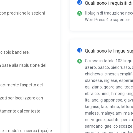
Quali sono i requisiti d
con precisione le sezioni
Il plugin di traduzione nec
WordPress 4 o superiore.
Quali sono le lingue su
 o solo bandiere.
Ci sono in totale 103 ling
 base alla risoluzione del
azero, basco, bielorusso,
chichewa, cinese semplific
olandese, inglese, esperan
facilmente l'aspetto del
galiziano, georgiano, tede
ebraico, hindi, hmong, ung
zati per localizzare con
italiano, giapponese, gia
kirghiso, lao, latino, let
rettamente dal contesto
malese, malayalam, malte
norvegese, pashto, persia
samoano, gaelico scozzese
 i moduli di ricerca (ajax) e
somalo, spagnolo, sundanes