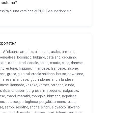
i sistema?
essita di una versione di PHP 5 o superiore e di
pportate?
ue: Afrikaans, amarico, albanese, arabo, armeno,
 bengalese, bosniaco, bulgaro, catalano, cebuano,
ato, cinese tradizionale, corso, croato, ceco, danese,
to, estone, filippino, finlandese, francese, frisone,
sco, greco, gujarati, creolo haitiano, hausa, hawaiano,
herese, islandese, igbo, indonesiano, irlandese,
vanese, kannada, kazako, khmer, coreano, curdo,
tone, lituano, lussemburghese, macedone, malgascio,
se, maori, marathi, mongolo, birmano, nepalese,
no, polacco, portoghese, punjabi, rumeno, russo,
, serbo, sesotho, shona, sindhi, slovacco, sloveno,
e, swahili, svedese, tagico, tamil, telugu, thai, turco,