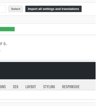
する。
。